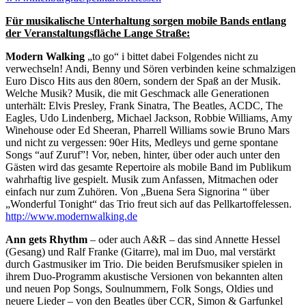
Für musikalische Unterhaltung sorgen mobile Bands entlang
der Veranstaltungsfläche Lange Straße:
Modern Walking
„to go“ i bittet dabei Folgendes nicht zu
verwechseln! Andi, Benny und Sören verbinden keine schmalzigen
Euro Disco Hits aus den 80ern, sondern der Spaß an der Musik.
Welche Musik? Musik, die mit Geschmack alle Generationen
unterhält: Elvis Presley, Frank Sinatra, The Beatles, ACDC, The
Eagles, Udo Lindenberg, Michael Jackson, Robbie Williams, Amy
Winehouse oder Ed Sheeran, Pharrell Williams sowie Bruno Mars
und nicht zu vergessen: 90er Hits, Medleys und gerne spontane
Songs “auf Zuruf”! Vor, neben, hinter, über oder auch unter den
Gästen wird das gesamte Repertoire als mobile Band im Publikum
wahrhaftig live gespielt. Musik zum Anfassen, Mitmachen oder
einfach nur zum Zuhören. Von „Buena Sera Signorina “ über
„Wonderful Tonight“ das Trio freut sich auf das Pellkartoffelessen.
http://www.modernwalking.de
Ann gets Rhythm
– oder auch A&R – das sind Annette Hessel
(Gesang) und Ralf Franke (Gitarre), mal im Duo, mal verstärkt
durch Gastmusiker im Trio. Die beiden Berufsmusiker spielen in
ihrem Duo-Programm akustische Versionen von bekannten alten
und neuen Pop Songs, Soulnummern, Folk Songs, Oldies und
neuere Lieder – von den Beatles über CCR, Simon & Garfunkel