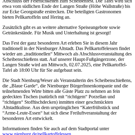
Abschluss der Feierlichkeiten zum Scheibenfest. Die Tafel wird sich
etwa vom südlichen Ende der Langen Straße (Höhe Wallstraße) bis
zur Ecke Georgstraße erstrecken. Die beteiligten Gastronomen
bieten Pellkartoffeln und Hering an.
Zusätzlich gibt es an weitere alternative Speiseangebote sowie
Getränkestände. Für Musik und Unterhaltung ist gesorgt!
Das Fest der ganz besonderen Art erleben Sie in diesem Jahr
traditionell in der Nienburger Altstadt. Das Pellkartoffelessen findet
wieder am „traditionellen“ Mittwoch als Abschlussveranstaltung des
Scheibenschießens statt. Auf unserer Haupt-Fußgängerzone, der
Langen Straße wird am Mittwoch, 02.07.2025, eine Pellkartoffel-
Tafel ab 18:00 Uhr für Sie aufgebaut sein.
Die Stadt Nienburg/Weser als Veranstalterin des Scheibenschießens,
die „Blaue Garde“, die Nienburger BürgerInnenkompanie und die
teilnehmenden Wirte bitten alle Gäste Platz zu nehmen an fein
gedeckten Tischen (natürlich mit “richtigem“ Porzellan und
“richtigen“ Stofftischdecken) inmitten einer geschmückten
Altstadtkulisse. Aus dem ursprünglichen “Katerfrühstück und
“Arme-Leute-Essen“ hat sich diese Freiluftveranstaltung der
besonderen Art entwickelt.
Informationen finden Sie auch auf dem Stadtportal unter
www.nienburg.de/pellkartoffelessen