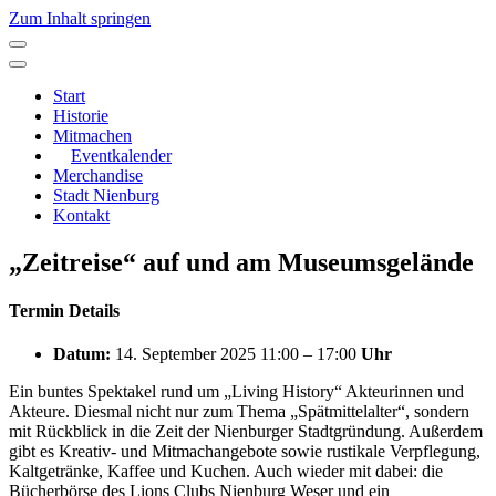
Zum Inhalt springen
Hauptnavigation
Start
Historie
Mitmachen
Eventkalender
Merchandise
Stadt Nienburg
Kontakt
„Zeitreise“ auf und am Museumsgelände
Termin Details
Datum:
14. September 2025 11:00
–
17:00
Uhr
Ein buntes Spektakel rund um „Living History“ Akteurinnen und
Akteure. Diesmal nicht nur zum Thema „Spätmittelalter“, sondern
mit Rückblick in die Zeit der Nienburger Stadtgründung. Außerdem
gibt es Kreativ- und Mitmachangebote sowie rustikale Verpflegung,
Kaltgetränke, Kaffee und Kuchen. Auch wieder mit dabei: die
Bücherbörse des Lions Clubs Nienburg Weser und ein